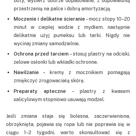
buty; wybierz dobrze dopasowane, z odpowiednią
przestrzenią na palce i dobrą amortyzacją.
Moczenie i delikatne ścieranie
– mocz stopy 10–20
minut w ciepłej wodzie z mydłem, następnie
delikatnie użyj pumeksu lub tarki. Nigdy nie
wycinaj zmiany samodzielnie.
Ochrona przed tarciem
– stosuj plastry na odciski,
żelowe osłonki lub wkładki ochronne.
Nawilżanie
– kremy z mocznikiem pomagają
zmiękczyć zrogowaciałą skórę.
Preparaty apteczne
– plastry z kwasem
salicylowym stopniowo usuwają modzel.
Jeśli zmiana staje się bolesna, zaczerwieniona,
obrzęknięta, pojawia się ropa lub nie poprawia się w
ciągu 1–2 tygodni, warto skonsultować się z