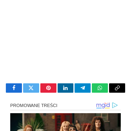
Facebook
Twitter
Pinterest
LinkedIn
Telegram
WhatsApp
Copy
Link