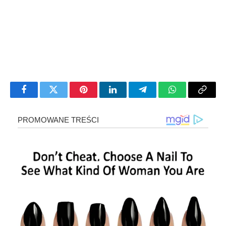
Facebook
Twitter
Pinterest
LinkedIn
Telegram
WhatsApp
Copy
Link