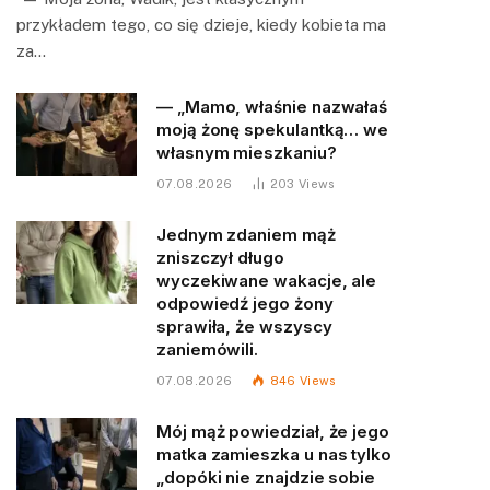
przykładem tego, co się dzieje, kiedy kobieta ma
za…
— „Mamo, właśnie nazwałaś
moją żonę spekulantką… we
własnym mieszkaniu?
07.08.2026
203
Views
Jednym zdaniem mąż
zniszczył długo
wyczekiwane wakacje, ale
odpowiedź jego żony
sprawiła, że wszyscy
zaniemówili.
07.08.2026
846
Views
Mój mąż powiedział, że jego
matka zamieszka u nas tylko
„dopóki nie znajdzie sobie