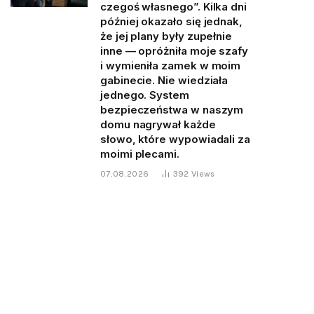
czegoś własnego”. Kilka dni
później okazało się jednak,
że jej plany były zupełnie
inne — opróżniła moje szafy
i wymieniła zamek w moim
gabinecie. Nie wiedziała
jednego. System
bezpieczeństwa w naszym
domu nagrywał każde
słowo, które wypowiadali za
moimi plecami.
07.08.2026
392
Views