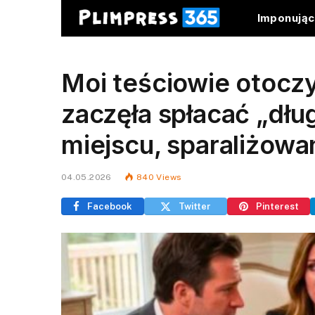
Imponują
Moi teściowie otoczyl
zaczęła spłacać „dłu
miejscu, sparaliżowan
04.05.2026
840
Views
Facebook
Twitter
Pinterest