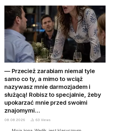
— Przecież zarabiam niemal tyle
samo co ty, a mimo to wciąż
nazywasz mnie darmozjadem i
służącą! Robisz to specjalnie, żeby
upokarzać mnie przed swoimi
znajomymi…
08.08.2026
63
Views
— Moja żona, Wadik, jest klasycznym