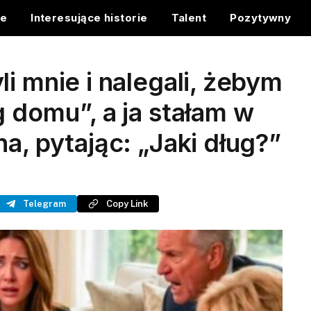
ce
Interesujące historie
Talent
Pozytywny
i mnie i nalegali, żebym
g domu”, a ja stałam w
a, pytając: „Jaki dług?”
Telegram
Copy Link