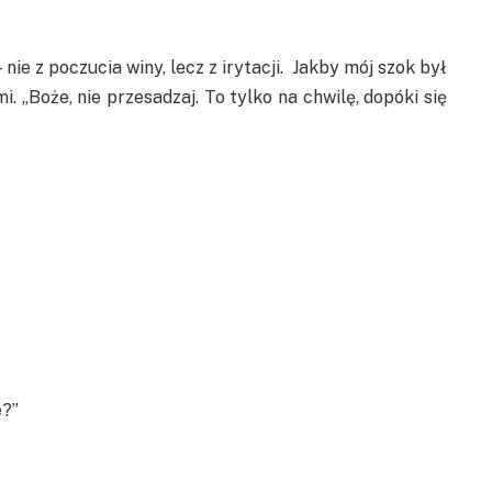
ie z poczucia winy, lecz z irytacji. Jakby mój szok był
 „Boże, nie przesadzaj. To tylko na chwilę, dopóki się
e?”