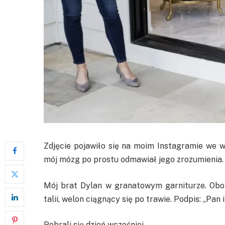
Zdjęcie pojawiło się na moim Instagramie we w
mój mózg po prostu odmawiał jego zrozumienia.
Mój brat Dylan w granatowym garniturze. Obok n
talii, welon ciągnący się po trawie. Podpis: „Pan i
Pobrali się dzień wcześniej.