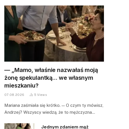
— „Mamo, właśnie nazwałaś moją
żonę spekulantką… we własnym
mieszkaniu?
07.08.2026
5
Views
Mariana zaśmiała się krótko. — O czym ty mówisz,
Andrzej? Wszyscy wiedzą, że to mężczyzna…
Jednym zdaniem mąż