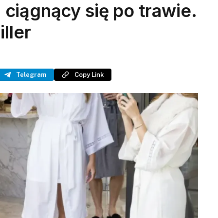
on ciągnący się po trawie.
ller
Telegram
Copy Link