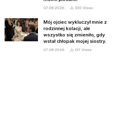
07.08.2026
330
Views
Mój ojciec wykluczył mnie z
rodzinnej kolacji, ale
wszystko się zmieniło, gdy
wstał chłopak mojej siostry.
07.08.2026
137
Views