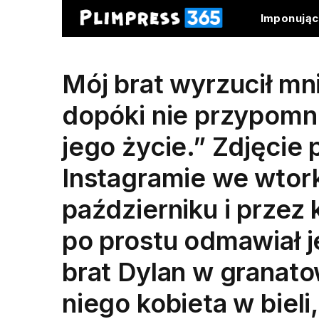
Imponują
Mój brat wyrzucił m
dopóki nie przypomni
jego życie.” Zdjęcie 
Instagramie we wto
październiku i przez
po prostu odmawiał j
brat Dylan w granat
niego kobieta w bieli