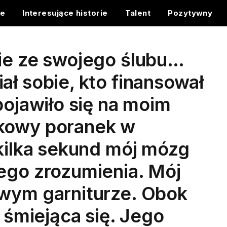
ce
Interesujące historie
Talent
Pozytywny
nie ze swojego ślubu…
ał sobie, kto finansował
pojawiło się na moim
rkowy poranek w
 kilka sekund mój mózg
ego zrozumienia. Mój
owym garniturze. Obok
, śmiejąca się. Jego