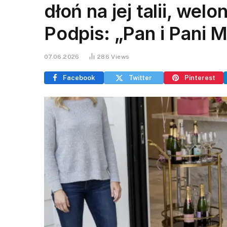
dłoń na jej talii, wel
Podpis: „Pan i Pani Mi
07.06.2026
286
Views
Facebook
Twitter
Pinterest