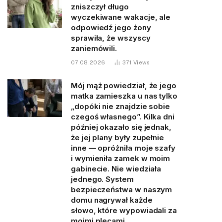
zniszczył długo
wyczekiwane wakacje, ale
odpowiedź jego żony
sprawiła, że wszyscy
zaniemówili.
07.08.2026
371
Views
Mój mąż powiedział, że jego
matka zamieszka u nas tylko
„dopóki nie znajdzie sobie
czegoś własnego”. Kilka dni
później okazało się jednak,
że jej plany były zupełnie
inne — opróżniła moje szafy
i wymieniła zamek w moim
gabinecie. Nie wiedziała
jednego. System
bezpieczeństwa w naszym
domu nagrywał każde
słowo, które wypowiadali za
moimi plecami.