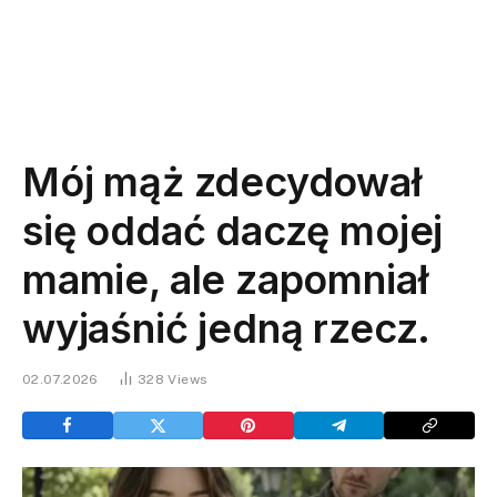
Mój mąż zdecydował
się oddać daczę mojej
mamie, ale zapomniał
wyjaśnić jedną rzecz.
02.07.2026
328
Views