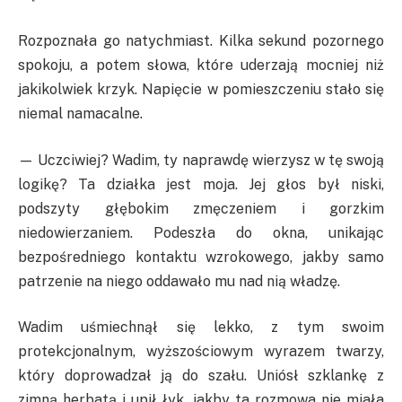
Rozpoznała go natychmiast. Kilka sekund pozornego
spokoju, a potem słowa, które uderzają mocniej niż
jakikolwiek krzyk. Napięcie w pomieszczeniu stało się
niemal namacalne.
— Uczciwiej? Wadim, ty naprawdę wierzysz w tę swoją
logikę? Ta działka jest moja. Jej głos był niski,
podszyty głębokim zmęczeniem i gorzkim
niedowierzaniem. Podeszła do okna, unikając
bezpośredniego kontaktu wzrokowego, jakby samo
patrzenie na niego oddawało mu nad nią władzę.
Wadim uśmiechnął się lekko, z tym swoim
protekcjonalnym, wyższościowym wyrazem twarzy,
który doprowadzał ją do szału. Uniósł szklankę z
zimną herbatą i upił łyk, jakby ta rozmowa nie miała