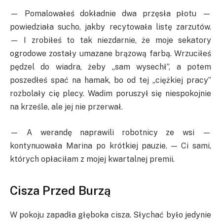
— Pomalowałeś dokładnie dwa przęsła płotu —
powiedziała sucho, jakby recytowała listę zarzutów.
— I zrobiłeś to tak niezdarnie, że moje sekatory
ogrodowe zostały umazane brązową farbą. Wrzuciłeś
pędzel do wiadra, żeby „sam wysechł”, a potem
poszedłeś spać na hamak, bo od tej „ciężkiej pracy”
rozbolały cię plecy. Wadim poruszył się niespokojnie
na krześle, ale jej nie przerwał.
— A werandę naprawili robotnicy ze wsi —
kontynuowała Marina po krótkiej pauzie. — Ci sami,
których opłaciłam z mojej kwartalnej premii.
Cisza Przed Burzą
W pokoju zapadła głęboka cisza. Słychać było jedynie