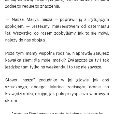
żadnego realnego znaczenia.
— Nasza, Maryś, nasza — poprawił ją z irytującym
spokojem. — Jesteśmy małżeństwem od czternastu
lat. Wszystko, co razem zdobyliśmy, jak to się mówi,
należy do nas obojga.
Poza tym, mamy wspólną rodzinę. Naprawdę żałujesz
kawałka ziemi dla mojej matki? Zwłaszcza że ty i tak
jeździsz tam tylko na weekendy, i to też nie zawsze.
Słowo „nasza” zadudniło w jej głowie jak coś
sztucznego, obcego. Marina zacisnęła dłonie na
krawędzi stołu, czując, jak puls przyspiesza w prawym
skroni.
— Antonina Pawłowna to moja teściowa, nie matka —