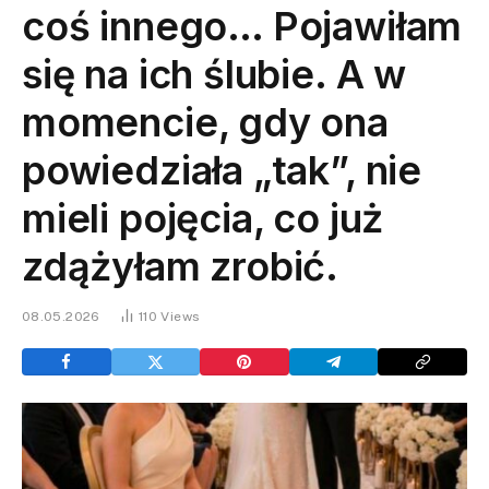
coś innego… Pojawiłam
się na ich ślubie. A w
momencie, gdy ona
powiedziała „tak”, nie
mieli pojęcia, co już
zdążyłam zrobić.
08.05.2026
110
Views