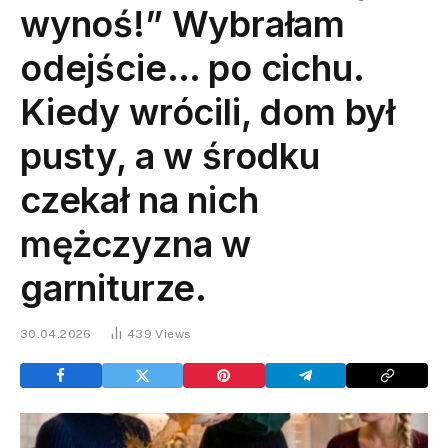
wynoś!” Wybrałam
odejście… po cichu.
Kiedy wrócili, dom był
pusty, a w środku
czekał na nich
mężczyzna w
garniturze.
30.04.2026
439
Views