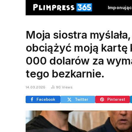
Imponują
Moja siostra myślała
obciążyć moją kartę
000 dolarów za wyma
tego bezkarnie.
14.03.2026
90
Views
Facebook
Twitter
Pinterest