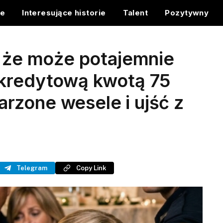
ce
Interesujące historie
Talent
Pozytywny
, że może potajemnie
 kredytową kwotą 75
rzone wesele i ujść z
Telegram
Copy Link