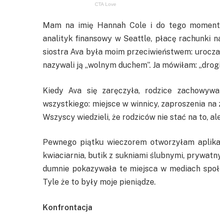
Mam na imię Hannah Cole i do tego momentu 
analityk finansowy w Seattle, płacę rachunki 
siostra Ava była moim przeciwieństwem: urocza
nazywali ją „wolnym duchem”. Ja mówiłam: „drogi
Kiedy Ava się zaręczyła, rodzice zachowywal
wszystkiego: miejsce w winnicy, zaproszenia na 
Wszyscy wiedzieli, że rodziców nie stać na to, ale
Pewnego piątku wieczorem otworzyłam aplika
kwiaciarnia, butik z sukniami ślubnymi, prywatny 
dumnie pokazywała te miejsca w mediach społe
Tyle że to były moje pieniądze.
Konfrontacja