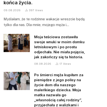
końca życia.
09.08.2026
397
Views
Myślałam, że te rodzinne wakacje wreszcie będą
tylko dla nas. Dla mnie, mojego męża i…
Moja teściowa zostawiła
swoje wnuki w moim domku
letniskowym i po prostu
odjechała. Nie miała pojęcia,
jak zakończy się ta historia.
08.08.2026
17
Views
Po śmierci męża kupiłam za
pieniądze z jego polisy na
życie dom dla naszego
maleńkiego dziecka. Moja
matka nazwała go
„własnością całej rodziny”,
przyjechała z walizkami i