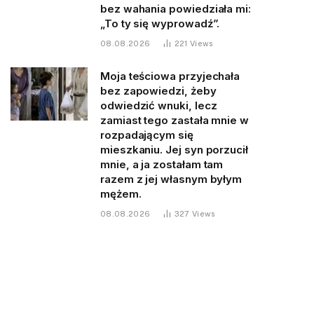
bez wahania powiedziała mi:
„To ty się wyprowadź”.
08.08.2026
221
Views
Moja teściowa przyjechała
bez zapowiedzi, żeby
odwiedzić wnuki, lecz
zamiast tego zastała mnie w
rozpadającym się
mieszkaniu. Jej syn porzucił
mnie, a ja zostałam tam
razem z jej własnym byłym
mężem.
08.08.2026
327
Views