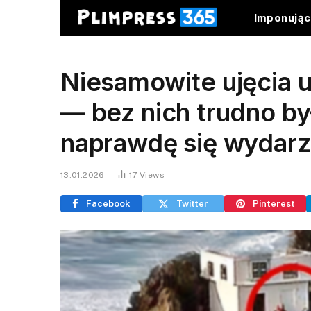
Imponują
Niesamowite ujęcia 
— bez nich trudno by
naprawdę się wydarz
13.01.2026
17
Views
Facebook
Twitter
Pinterest