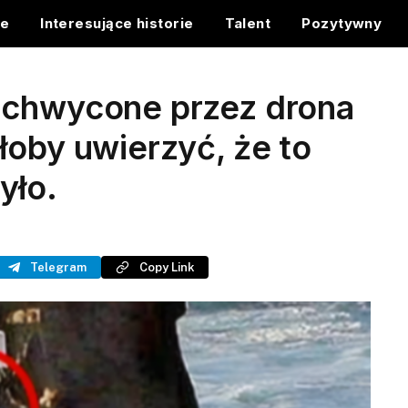
ce
Interesujące historie
Talent
Pozytywny
uchwycone przez drona
łoby uwierzyć, że to
yło.
Telegram
Copy Link