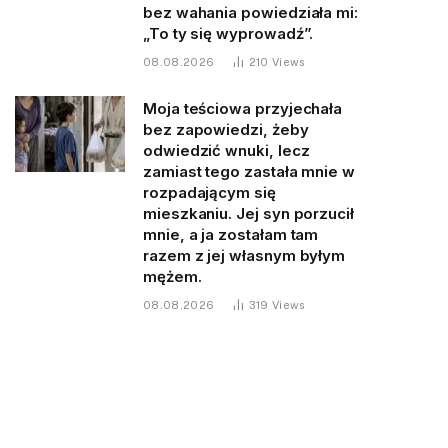
bez wahania powiedziała mi:
„To ty się wyprowadź”.
08.08.2026
210
Views
Moja teściowa przyjechała
bez zapowiedzi, żeby
odwiedzić wnuki, lecz
zamiast tego zastała mnie w
rozpadającym się
mieszkaniu. Jej syn porzucił
mnie, a ja zostałam tam
razem z jej własnym byłym
mężem.
08.08.2026
319
Views