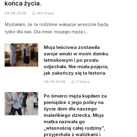
końca życia.
09.08.2026
163
Views
Myślałam, że te rodzinne wakacje wreszcie będą
tylko dla nas. Dla mnie, mojego męża i…
Moja teściowa zostawiła
swoje wnuki w moim domku
letniskowym i po prostu
odjechała. Nie miała pojęcia,
jak zakończy się ta historia.
08.08.2026
7
Views
Po śmierci męża kupiłam za
pieniądze z jego polisy na
życie dom dla naszego
maleńkiego dziecka. Moja
matka nazwała go
„własnością całej rodziny”,
przyjechała z walizkami i