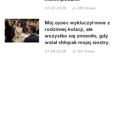
07.08.2026
285
Views
Mój ojciec wykluczył mnie z
rodzinnej kolacji, ale
wszystko się zmieniło, gdy
wstał chłopak mojej siostry.
07.08.2026
130
Views