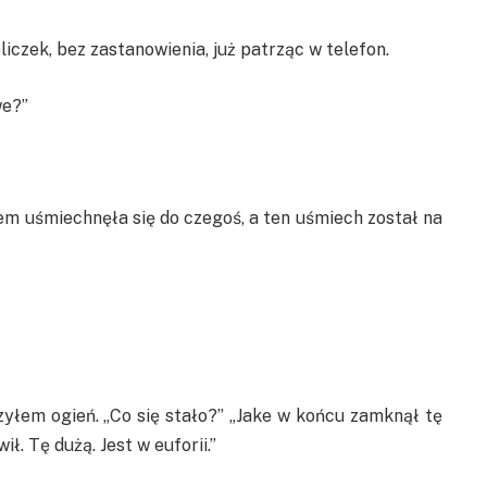
iczek, bez zastanowienia, już patrząc w telefon.
we?”
em uśmiechnęła się do czegoś, a ten uśmiech został na
zyłem ogień. „Co się stało?” „Jake w końcu zamknął tę
. Tę dużą. Jest w euforii.”