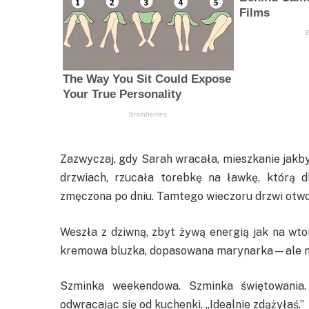
Zazwyczaj, gdy Sarah wracała, mieszkanie jakby 
drzwiach, rzucała torebkę na ławkę, którą dl
zmęczona po dniu. Tamtego wieczoru drzwi otwo
Weszła z dziwną, zbyt żywą energią jak na wt
kremowa bluzka, dopasowana marynarka—ale mi
Szminka weekendowa. Szminka świętowania. N
odwracając się od kuchenki. „Idealnie zdążyłaś.”