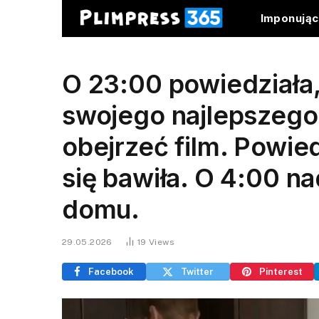
Imponują
O 23:00 powiedziała,
swojego najlepszego 
obejrzeć film. Powie
się bawiła. O 4:00 n
domu.
29.05.2026
19
Views
Facebook
Twitter
Pinterest