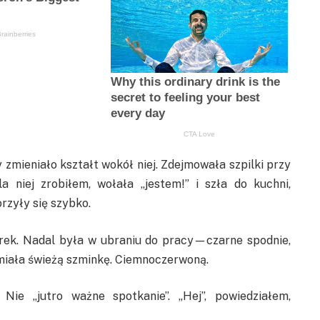
zmieniało kształt wokół niej. Zdejmowała szpilki przy
a niej zrobiłem, wołała „jestem!” i szła do kuchni,
rzyły się szybko.
orek. Nadal była w ubraniu do pracy—czarne spodnie,
ała świeżą szminkę. Ciemnoczerwoną.
ie „jutro ważne spotkanie”. „Hej”, powiedziałem,