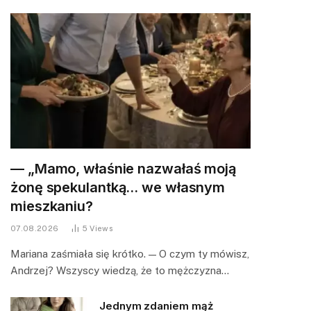
— „Mamo, właśnie nazwałaś moją
żonę spekulantką… we własnym
mieszkaniu?
07.08.2026
5
Views
Mariana zaśmiała się krótko. — O czym ty mówisz,
Andrzej? Wszyscy wiedzą, że to mężczyzna…
Jednym zdaniem mąż