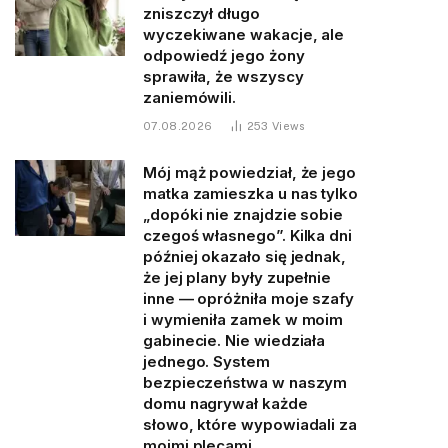
zniszczył długo
wyczekiwane wakacje, ale
odpowiedź jego żony
sprawiła, że wszyscy
zaniemówili.
07.08.2026
253
Views
Mój mąż powiedział, że jego
matka zamieszka u nas tylko
„dopóki nie znajdzie sobie
czegoś własnego”. Kilka dni
później okazało się jednak,
że jej plany były zupełnie
inne — opróżniła moje szafy
i wymieniła zamek w moim
gabinecie. Nie wiedziała
jednego. System
bezpieczeństwa w naszym
domu nagrywał każde
słowo, które wypowiadali za
moimi plecami.