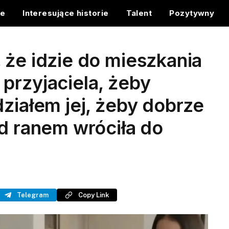
ce
Interesujące historie
Talent
Pozytywny
 że idzie do mieszkania
przyjaciela, żeby
działem jej, żeby dobrze
ad ranem wróciła do
Telegram
Copy Link