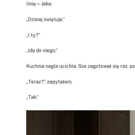
Imię—Jake.
„Dzisiaj świętuje.”
„I ty?”
„Idę do niego.”
Kuchnia nagle ucichła. Sos zagotował się raz, p
„Teraz?”, zapytałem.
„Tak.”