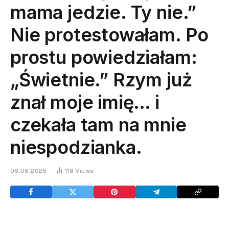
mama jedzie. Ty nie.”
Nie protestowałam. Po
prostu powiedziałam:
„Świetnie.” Rzym już
znał moje imię… i
czekała tam na mnie
niespodzianka.
08.06.2026
118
Views