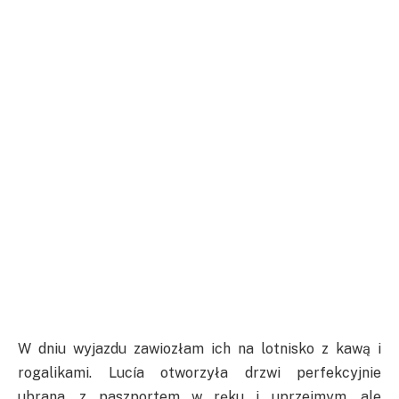
W dniu wyjazdu zawiozłam ich na lotnisko z kawą i
rogalikami. Lucía otworzyła drzwi perfekcyjnie
ubrana, z paszportem w ręku i uprzejmym, ale