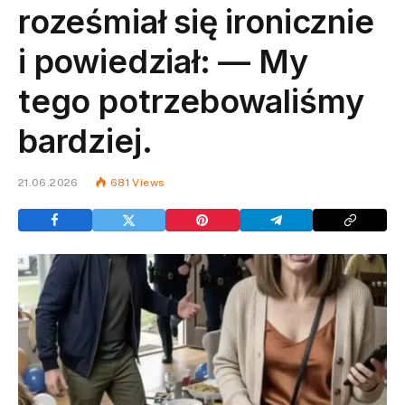
roześmiał się ironicznie
i powiedział: — My
tego potrzebowaliśmy
bardziej.
21.06.2026
681
Views