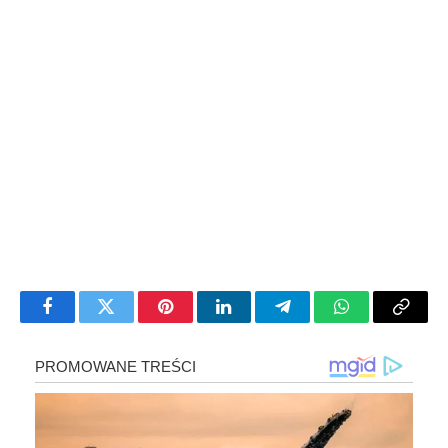
Facebook
Twitter
Pinterest
LinkedIn
Telegram
WhatsApp
Copy
Link