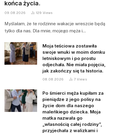
końca życia.
09.08.2026
129
Views
Myślałam, że te rodzinne wakacje wreszcie będą
tylko dla nas. Dla mnie, mojego męża i…
Moja teściowa zostawiła
swoje wnuki w moim domku
letniskowym i po prostu
odjechała. Nie miała pojęcia,
jak zakończy się ta historia.
08.08.2026
7
Views
Po śmierci męża kupiłam za
pieniądze z jego polisy na
życie dom dla naszego
maleńkiego dziecka. Moja
matka nazwała go
„własnością całej rodziny”,
przyjechała z walizkami i