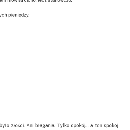
em mówiła cicho, lecz stanowczo:
ych pieniędzy.
yło złości. Ani błagania. Tylko spokój… a ten spokój