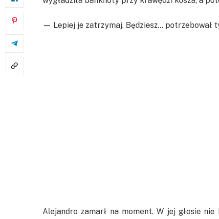
wygładziła banknoty przy krawędzi kosza, a pot
— Lepiej je zatrzymaj. Będziesz… potrzebował t
Alejandro zamarł na moment. W jej głosie nie b