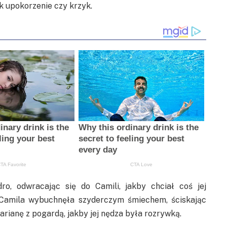
ek upokorzenie czy krzyk.
o, odwracając się do Camili, jakby chciał coś jej
 Camila wybuchnęła szyderczym śmiechem, ściskając
arianę z pogardą, jakby jej nędza była rozrywką.