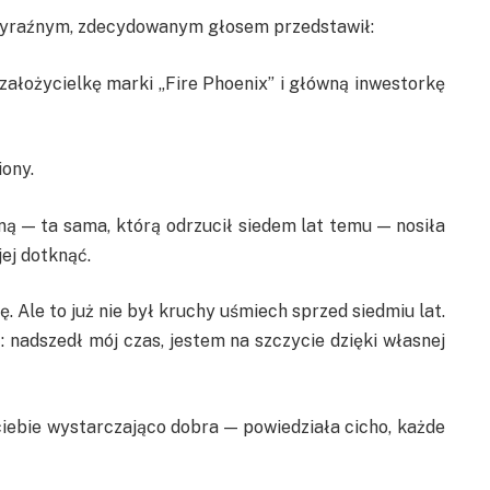
wyraźnym, zdecydowanym głosem przedstawił:
łożycielkę marki „Fire Phoenix” i główną inwestorkę
iony.
ą — ta sama, którą odrzucił siedem lat temu — nosiła
jej dotknąć.
ę. Ale to już nie był kruchy uśmiech sprzed siedmiu lat.
 nadszedł mój czas, jestem na szczycie dzięki własnej
iebie wystarczająco dobra — powiedziała cicho, każde