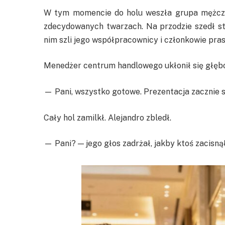
W tym momencie do holu weszła grupa mężczyz
zdecydowanych twarzach. Na przodzie szedł st
nim szli jego współpracownicy i członkowie pras
Menedżer centrum handlowego ukłonił się głębo
— Pani, wszystko gotowe. Prezentacja zacznie si
Cały hol zamilkł. Alejandro zbledł.
— Pani? — jego głos zadrżał, jakby ktoś zacisną