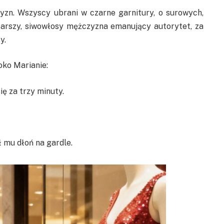
n. Wszyscy ubrani w czarne garnitury, o surowych,
arszy, siwowłosy mężczyzna emanujący autorytet, za
y.
ko Marianie:
ę za trzy minuty.
ł mu dłoń na gardle.