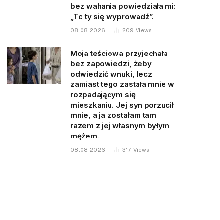
bez wahania powiedziała mi:
„To ty się wyprowadź”.
08.08.2026
209
Views
Moja teściowa przyjechała
bez zapowiedzi, żeby
odwiedzić wnuki, lecz
zamiast tego zastała mnie w
rozpadającym się
mieszkaniu. Jej syn porzucił
mnie, a ja zostałam tam
razem z jej własnym byłym
mężem.
08.08.2026
317
Views