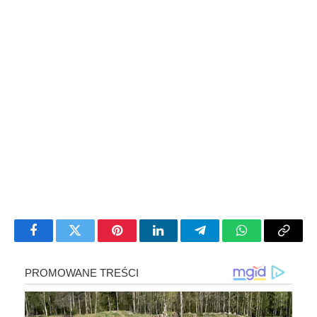
Facebook
Twitter
Pinterest
LinkedIn
Telegram
WhatsApp
Copy
Link