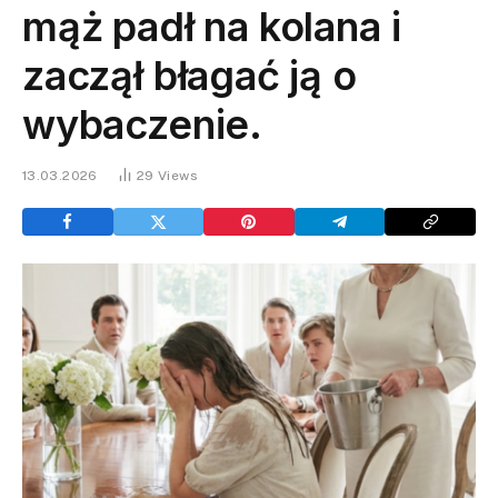
mąż padł na kolana i
zaczął błagać ją o
wybaczenie.
13.03.2026
29
Views