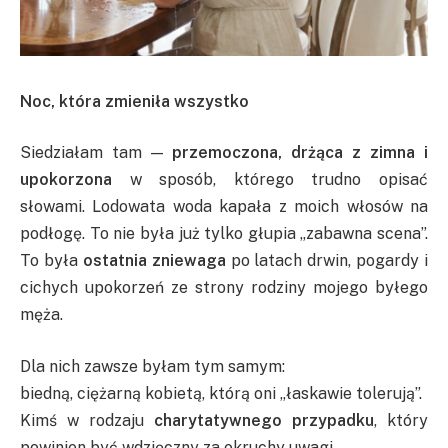
Noc, która zmieniła wszystko
Siedziałam tam —
przemoczona, drżąca z zimna i
upokorzona
w sposób, którego trudno opisać
słowami. Lodowata woda kapała z moich włosów na
podłogę. To nie była już tylko głupia „zabawna scena”.
To była
ostatnia zniewaga
po latach drwin, pogardy i
cichych upokorzeń ze strony rodziny mojego byłego
męża.
Dla nich zawsze byłam tym samym:
biedną, ciężarną kobietą, którą oni „łaskawie tolerują”.
Kimś w rodzaju
charytatywnego przypadku
, który
powinien być wdzięczny za okruchy uwagi.