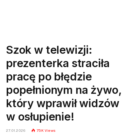
Szok w telewizji:
prezenterka straciła
pracę po błędzie
popełnionym na żywo,
który wprawił widzów
w osłupienie!
27.01.2026
75K
Views