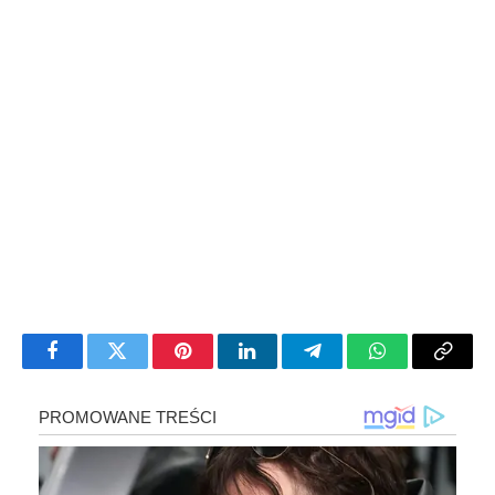
Facebook
Twitter
Pinterest
LinkedIn
Telegram
WhatsApp
Copy
Link