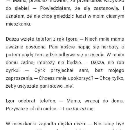
— Mamo, przecież mówiłaś, że przeniosłaś wszystko
do siebie! — Powiedziałam, że się zastanowię. I
uznałam, że nie chcę gnieździć ludzi w moim ciasnym
mieszkaniu.
Dasza wzięła telefon z rąk Igora. — Niech mnie mama
uważnie posłucha. Pani goście napiją się herbaty, a
potem pójdą tam, gdzie odbywa się przyjęcie. W moim
domu żadnej imprezy nie będzie. — Dasza, nie rób
cyrku! — Cyrk przyjechał sam, bez mojego
zaproszenia. — Chcesz mnie upokorzyć? — Chcę tylko,
żeby usłyszała pani słowo „nie”.
Igor odebrał telefon. — Mamo, wracaj do domu.
Przywiozę ich do ciebie. — I rozłączył się.
W mieszkaniu zapadła ciężka cisza. — Nie lubię być