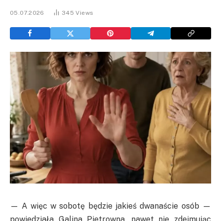
05.07.2026
345
Views
— A więc w sobotę będzie jakieś dwanaście osób —
powiedziała Galina Pietrowna, nawet nie zdejmując