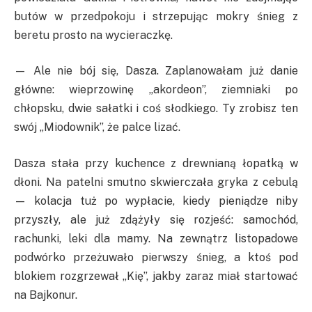
butów w przedpokoju i strzepując mokry śnieg z
beretu prosto na wycieraczkę.
— Ale nie bój się, Dasza. Zaplanowałam już danie
główne: wieprzowinę „akordeon”, ziemniaki po
chłopsku, dwie sałatki i coś słodkiego. Ty zrobisz ten
swój „Miodownik”, że palce lizać.
Dasza stała przy kuchence z drewnianą łopatką w
dłoni. Na patelni smutno skwierczała gryka z cebulą
— kolacja tuż po wypłacie, kiedy pieniądze niby
przyszły, ale już zdążyły się rozjeść: samochód,
rachunki, leki dla mamy. Na zewnątrz listopadowe
podwórko przeżuwało pierwszy śnieg, a ktoś pod
blokiem rozgrzewał „Kię”, jakby zaraz miał startować
na Bajkonur.