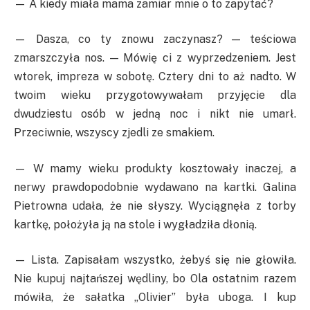
— A kiedy miała mama zamiar mnie o to zapytać?
— Dasza, co ty znowu zaczynasz? — teściowa
zmarszczyła nos. — Mówię ci z wyprzedzeniem. Jest
wtorek, impreza w sobotę. Cztery dni to aż nadto. W
twoim wieku przygotowywałam przyjęcie dla
dwudziestu osób w jedną noc i nikt nie umarł.
Przeciwnie, wszyscy zjedli ze smakiem.
— W mamy wieku produkty kosztowały inaczej, a
nerwy prawdopodobnie wydawano na kartki. Galina
Pietrowna udała, że nie słyszy. Wyciągnęła z torby
kartkę, położyła ją na stole i wygładziła dłonią.
— Lista. Zapisałam wszystko, żebyś się nie głowiła.
Nie kupuj najtańszej wędliny, bo Ola ostatnim razem
mówiła, że sałatka „Olivier” była uboga. I kup