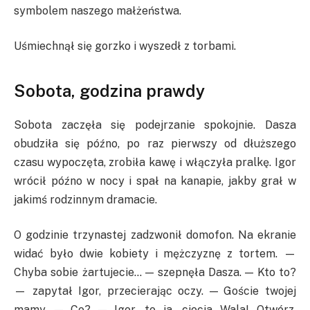
symbolem naszego małżeństwa.
Uśmiechnął się gorzko i wyszedł z torbami.
Sobota, godzina prawdy
Sobota zaczęła się podejrzanie spokojnie. Dasza
obudziła się późno, po raz pierwszy od dłuższego
czasu wypoczęta, zrobiła kawę i włączyła pralkę. Igor
wrócił późno w nocy i spał na kanapie, jakby grał w
jakimś rodzinnym dramacie.
O godzinie trzynastej zadzwonił domofon. Na ekranie
widać było dwie kobiety i mężczyznę z tortem. —
Chyba sobie żartujecie… — szepnęła Dasza. — Kto to?
— zapytał Igor, przecierając oczy. — Goście twojej
mamy. — Co? — Igor, to ja, ciocia Wala! Otwórz,