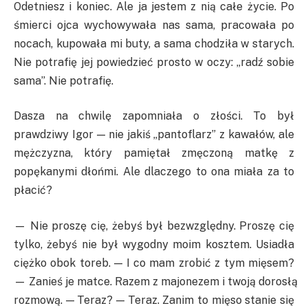
Odetniesz i koniec. Ale ja jestem z nią całe życie. Po
śmierci ojca wychowywała nas sama, pracowała po
nocach, kupowała mi buty, a sama chodziła w starych.
Nie potrafię jej powiedzieć prosto w oczy: „radź sobie
sama”. Nie potrafię.
Dasza na chwilę zapomniała o złości. To był
prawdziwy Igor — nie jakiś „pantoflarz” z kawałów, ale
mężczyzna, który pamiętał zmęczoną matkę z
popękanymi dłońmi. Ale dlaczego to ona miała za to
płacić?
— Nie proszę cię, żebyś był bezwzględny. Proszę cię
tylko, żebyś nie był wygodny moim kosztem. Usiadła
ciężko obok toreb. — I co mam zrobić z tym mięsem?
— Zanieś je matce. Razem z majonezem i twoją dorosłą
rozmową. — Teraz? — Teraz. Zanim to mięso stanie się