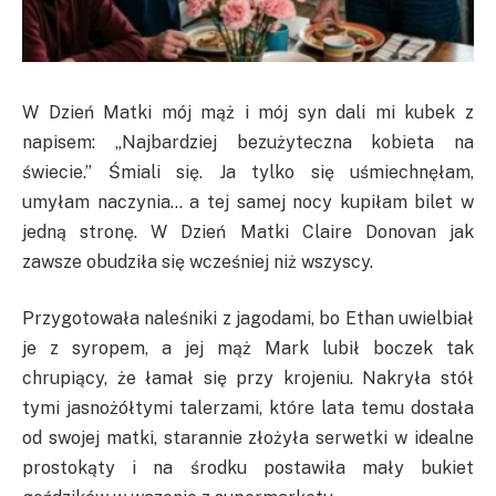
W Dzień Matki mój mąż i mój syn dali mi kubek z
napisem: „Najbardziej bezużyteczna kobieta na
świecie.” Śmiali się. Ja tylko się uśmiechnęłam,
umyłam naczynia… a tej samej nocy kupiłam bilet w
jedną stronę. W Dzień Matki Claire Donovan jak
zawsze obudziła się wcześniej niż wszyscy.
Przygotowała naleśniki z jagodami, bo Ethan uwielbiał
je z syropem, a jej mąż Mark lubił boczek tak
chrupiący, że łamał się przy krojeniu. Nakryła stół
tymi jasnożółtymi talerzami, które lata temu dostała
od swojej matki, starannie złożyła serwetki w idealne
prostokąty i na środku postawiła mały bukiet