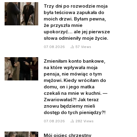
Trzy dni po rozwodzie moja
była teściowa zapukała do
moich drzwi. Byłam pewna,
że przyszła mnie
upokorzyć… ale jej pierwsze
słowa odmieniły moje życie.
07.08.2026
57
Views
Zmieniłam konto bankowe,
na które wpływała moja
pensja, nie mówiąc o tym
mężowi. Kiedy wróciłam do
domu, on i jego matka
czekali na mnie w kuchni. —
Zwariowałaś?! Jak teraz
znowu będziemy mieli
dostęp do tych pieniędzy?!
07.08.2026
282
Views
Mój ojciec chrzestny