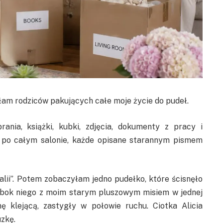
łam rodziców pakujących całe moje życie do pudeł.
rania, książki, kubki, zdjęcia, dokumenty z pracy i
 po całym salonie, każde opisane starannym pismem
atalii”. Potem zobaczyłam jedno pudełko, które ścisnęło
 obok niego z moim starym pluszowym misiem w jednej
ę klejącą, zastygły w połowie ruchu. Ciotka Alicia
uzkę.