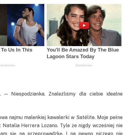
 — Niespodzianka. Znaleźliśmy dla ciebie idealne
wa najmu maleńkiej kawalerki w Satélite. Moje pełne
 Natalia Herrera Lozano. Tyle że nigdy wcześniej nie
iłam się na przeprowadzkę. I na pewno niczego nie