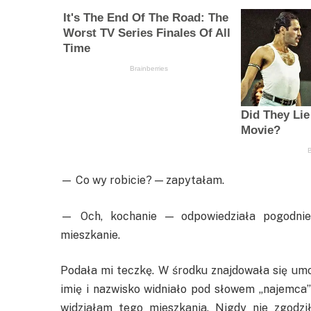
— Co wy robicie? — zapytałam.
— Och, kochanie — odpowiedziała pogodnie.
mieszkanie.
Podała mi teczkę. W środku znajdowała się umo
imię i nazwisko widniało pod słowem „najemca”:
widziałam tego mieszkania. Nigdy nie zgodz