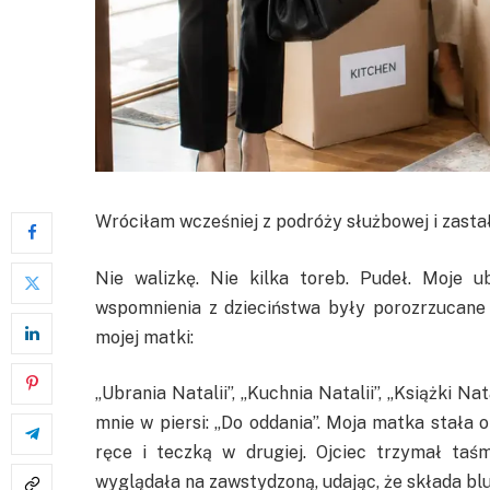
Wróciłam wcześniej z podróży służbowej i zasta
Nie walizkę. Nie kilka toreb. Pudeł. Moje ub
wspomnienia z dzieciństwa były porozrzucane
mojej matki:
„Ubrania Natalii”, „Kuchnia Natalii”, „Książki N
mnie w piersi: „Do oddania”. Moja matka stała
ręce i teczką w drugiej. Ojciec trzymał taśm
wyglądała na zawstydzoną, udając, że składa bl