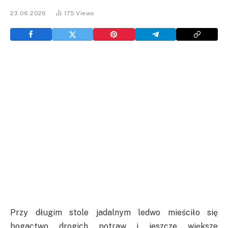
23.06.2026
175
Views
Przy długim stole jadalnym ledwo mieściło się
bogactwo drogich potraw i jeszcze większe