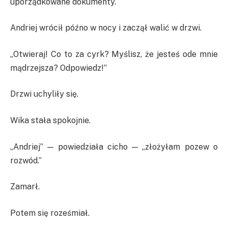
uporządkowane dokumenty.
Andriej wrócił późno w nocy i zaczął walić w drzwi.
„Otwieraj! Co to za cyrk? Myślisz, że jesteś ode mnie
mądrzejsza? Odpowiedz!”
Drzwi uchyliły się.
Wika stała spokojnie.
„Andriej” — powiedziała cicho — „złożyłam pozew o
rozwód.”
Zamarł.
Potem się roześmiał.