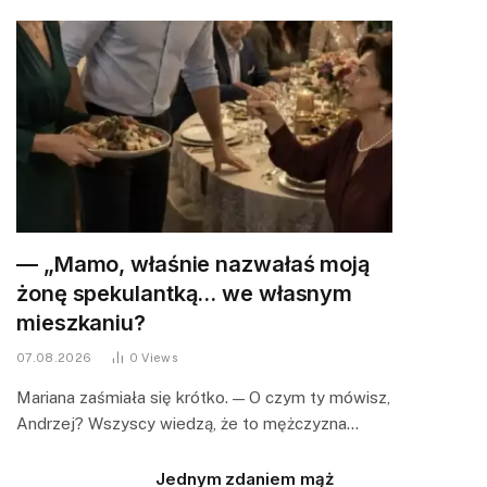
— „Mamo, właśnie nazwałaś moją
żonę spekulantką… we własnym
mieszkaniu?
07.08.2026
0
Views
Mariana zaśmiała się krótko. — O czym ty mówisz,
Andrzej? Wszyscy wiedzą, że to mężczyzna…
Jednym zdaniem mąż