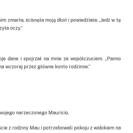
m zmarła, ścisnęła moją dłoń i powiedziała: „Jedź w tę
zyła oczy.”
oje dane i spojrzał na mnie ze współczuciem. „Panno
na wczoraj przez główne konto rodzinne.”
swojego narzeczonego Mauricio.
oście z rodziny Mau i potrzebowali pokoju z widokiem na