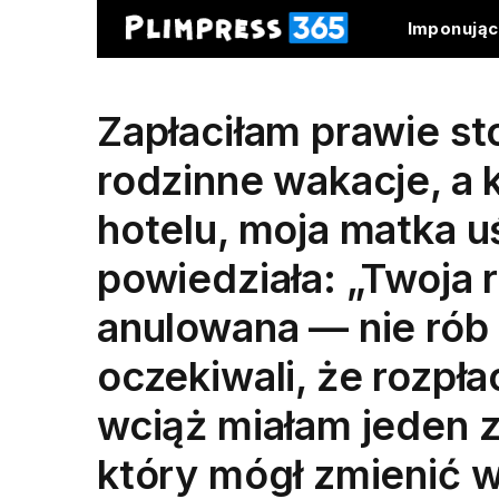
Imponują
Zapłaciłam prawie st
rodzinne wakacje, a 
hotelu, moja matka u
powiedziała: „Twoja 
anulowana — nie rób
oczekiwali, że rozpła
wciąż miałam jeden 
który mógł zmienić 