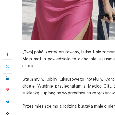
„Twój pokój został anulowany, Luiso. I nie zacz
Moja matka powiedziała to cicho, ale jej uśmi
skóra.
Staliśmy w lobby luksusowego hotelu w Cancú
drogie. Właśnie przyjechałam z Mexico City,
sukienkę kupioną na wyprzedaży na zaręczynową k
Przez miesiące moja rodzina błagała mnie o pien