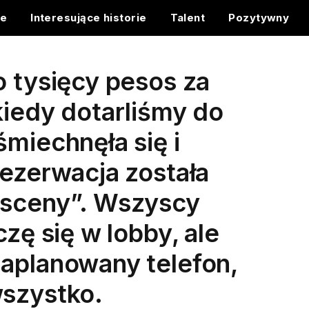
ce
Interesujące historie
Talent
Pozytywny
o tysięcy pesos za
kiedy dotarliśmy do
śmiechnęła się i
rezerwacja została
 sceny”. Wszyscy
czę się w lobby, ale
zaplanowany telefon,
wszystko.