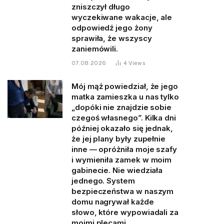
zniszczył długo
wyczekiwane wakacje, ale
odpowiedź jego żony
sprawiła, że wszyscy
zaniemówili.
07.08.2026
4
Views
Mój mąż powiedział, że jego
matka zamieszka u nas tylko
„dopóki nie znajdzie sobie
czegoś własnego”. Kilka dni
później okazało się jednak,
że jej plany były zupełnie
inne — opróżniła moje szafy
i wymieniła zamek w moim
gabinecie. Nie wiedziała
jednego. System
bezpieczeństwa w naszym
domu nagrywał każde
słowo, które wypowiadali za
moimi plecami.