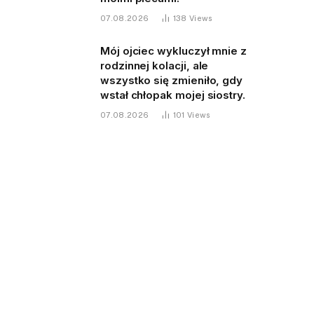
07.08.2026
138
Views
Mój ojciec wykluczył mnie z
rodzinnej kolacji, ale
wszystko się zmieniło, gdy
wstał chłopak mojej siostry.
07.08.2026
101
Views