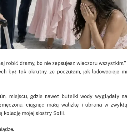
ynaj robić dramy, bo nie zepsujesz wieczoru wszystkim.”
ech był tak okrutny, że poczułam, jak lodowacieje mi
n, miejscu, gdzie nawet butelki wody wyglądały na
 zmęczona, ciągnąc małą walizkę i ubrana w zwykłą
olację mojej siostry Sofii.
iądze.