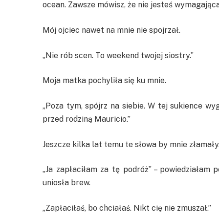
ocean. Zawsze mówisz, że nie jesteś wymagająca
Mój ojciec nawet na mnie nie spojrzał.
„Nie rób scen. To weekend twojej siostry.”
Moja matka pochyliła się ku mnie.
„Poza tym, spójrz na siebie. W tej sukience wy
przed rodziną Mauricio.”
Jeszcze kilka lat temu te słowa by mnie złamały.
„Ja zapłaciłam za tę podróż” – powiedziałam po
uniosła brew.
„Zapłaciłaś, bo chciałaś. Nikt cię nie zmuszał.”