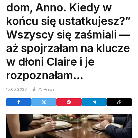
dom, Anno. Kiedy w
końcu się ustatkujesz?”
Wszyscy się zaśmiali —
aż spojrzałam na klucze
w dłoni Claire i je
rozpoznałam…
15.05.2026
75
Views