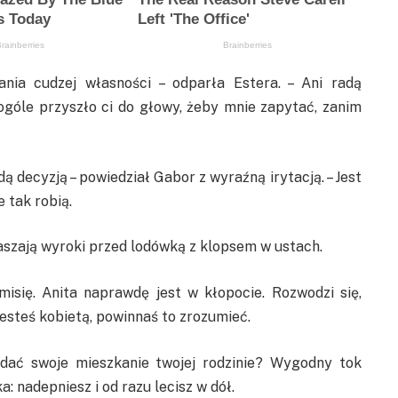
ania cudzej własności – odparła Estera. – Ani radą
góle przyszło ci do głowy, żeby mnie zapytać, zanim
ą decyzją – powiedział Gabor z wyraźną irytacją. – Jest
 tak robią.
łaszają wyroki przed lodówką z klopsem w ustach.
imisię. Anita naprawdę jest w kłopocie. Rozwodzi się,
Jesteś kobietą, powinnaś to zrozumieć.
ddać swoje mieszkanie twojej rodzinie? Wygodny tok
a: nadepniesz i od razu lecisz w dół.