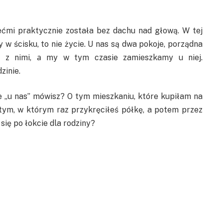
ećmi praktycznie została bez dachu nad głową. W tej
y w ścisku, to nie życie. U nas są dwa pokoje, porządna
aj z nimi, а my w tym czasie zamieszkamy u niej.
zinie.
ie „u nas” mówisz? O tym mieszkaniu, które kupiłam na
tym, w którym raz przykręciłeś półkę, a potem przez
się po łokcie dla rodziny?