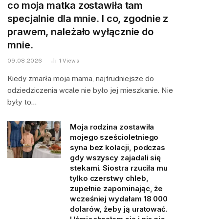
co moja matka zostawiła tam
specjalnie dla mnie. I co, zgodnie z
prawem, należało wyłącznie do
mnie.
09.08.2026
1
Views
Kiedy zmarła moja mama, najtrudniejsze do
odziedziczenia wcale nie było jej mieszkanie. Nie
były to…
Moja rodzina zostawiła
mojego sześcioletniego
syna bez kolacji, podczas
gdy wszyscy zajadali się
stekami. Siostra rzuciła mu
tylko czerstwy chleb,
zupełnie zapominając, że
wcześniej wydałam 18 000
dolarów, żeby ją uratować.