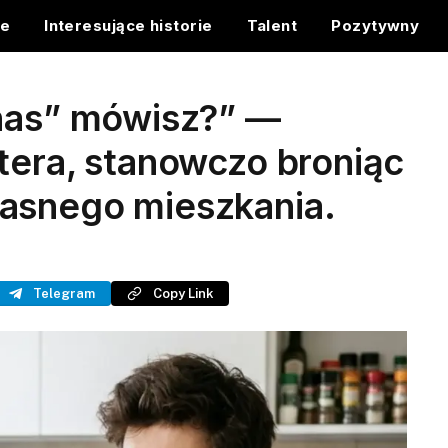
ce
Interesujące historie
Talent
Pozytywny
„nas” mówisz?” —
tera, stanowczo broniąc
asnego mieszkania.
Telegram
Copy Link