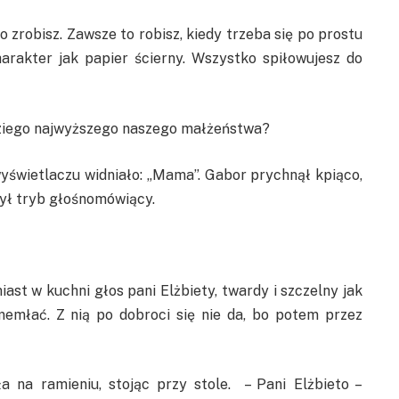
o zrobisz. Zawsze to robisz, kiedy trzeba się po prostu
rakter jak papier ścierny. Wszystko spiłowujesz do
dziego najwyższego naszego małżeństwa?
yświetlaczu widniało: „Mama”. Gabor prychnął kpiąco,
zył tryb głośnomówiący.
miast w kuchni głos pani Elżbiety, twardy i szczelny jak
memłać. Z nią po dobroci się nie da, bo potem przez
a na ramieniu, stojąc przy stole. – Pani Elżbieto –