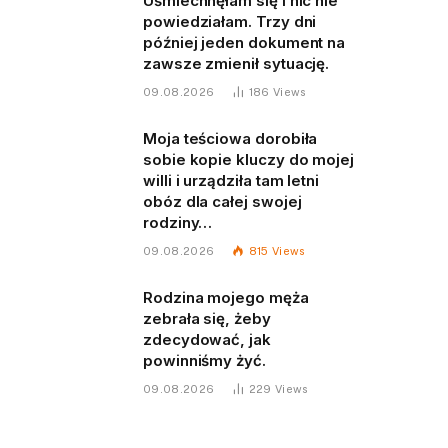
Uśmiechnęłam się i nic nie
powiedziałam. Trzy dni
później jeden dokument na
zawsze zmienił sytuację.
09.08.2026
186
Views
Moja teściowa dorobiła
sobie kopie kluczy do mojej
willi i urządziła tam letni
obóz dla całej swojej
rodziny…
09.08.2026
815
Views
Rodzina mojego męża
zebrała się, żeby
zdecydować, jak
powinniśmy żyć.
09.08.2026
229
Views