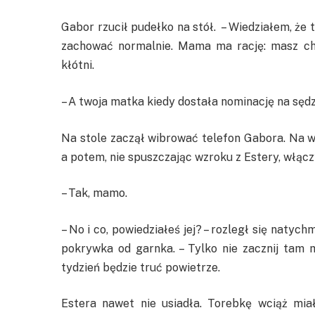
Gabor rzucił pudełko na stół. – Wiedziałem, że t
zachować normalnie. Mama ma rację: masz cha
kłótni.
– A twoja matka kiedy dostała nominację na sę
Na stole zaczął wibrować telefon Gabora. Na w
a potem, nie spuszczając wzroku z Estery, włąc
– Tak, mamo.
– No i co, powiedziałeś jej? – rozległ się natych
pokrywka od garnka. – Tylko nie zacznij tam 
tydzień będzie truć powietrze.
Estera nawet nie usiadła. Torebkę wciąż miał