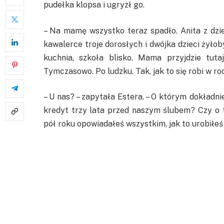
pudełka klopsa i ugryzł go.
– Na mamę wszystko teraz spadło. Anita z dzi
kawalerce troje dorosłych i dwójka dzieci żyłob
kuchnia, szkoła blisko. Mama przyjdzie tut
Tymczasowo. Po ludzku. Tak, jak to się robi w rod
– U nas? – zapytała Estera. – O którym dokładn
kredyt trzy lata przed naszym ślubem? Czy o 
pół roku opowiadałeś wszystkim, jak to urobiłeś 