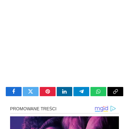
Facebook
Twitter
Pinterest
LinkedIn
Telegram
WhatsApp
Copy
Link