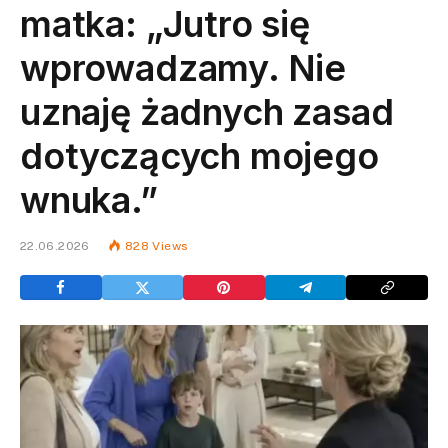
matka: „Jutro się
wprowadzamy. Nie
uznaję żadnych zasad
dotyczących mojego
wnuka.”
22.06.2026
828
Views