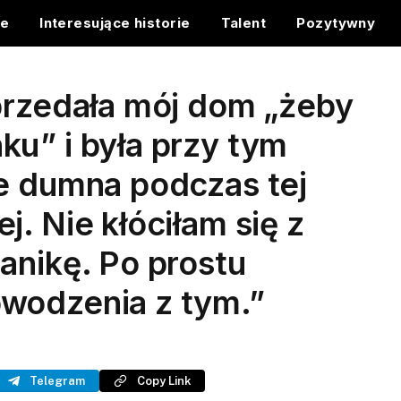
ce
Interesujące historie
Talent
Pozytywny
przedała mój dom „żeby
u” i była przy tym
ie dumna podczas tej
. Nie kłóciłam się z
anikę. Po prostu
wodzenia z tym.”
Telegram
Copy Link