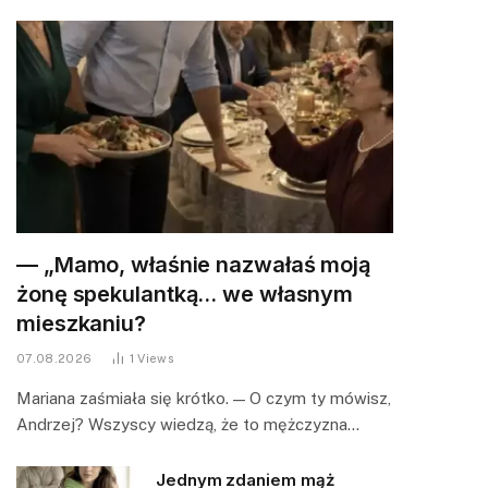
— „Mamo, właśnie nazwałaś moją
żonę spekulantką… we własnym
mieszkaniu?
07.08.2026
1
Views
Mariana zaśmiała się krótko. — O czym ty mówisz,
Andrzej? Wszyscy wiedzą, że to mężczyzna…
Jednym zdaniem mąż