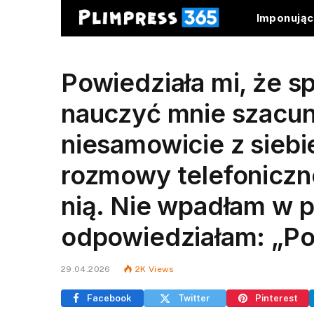
Imponują
Powiedziała mi, że s
nauczyć mnie szacunk
niesamowicie z sieb
rozmowy telefonicznej
nią. Nie wpadłam w p
odpowiedziałam: „Po
29.04.2026
2K
Views
Facebook
Twitter
Pinterest