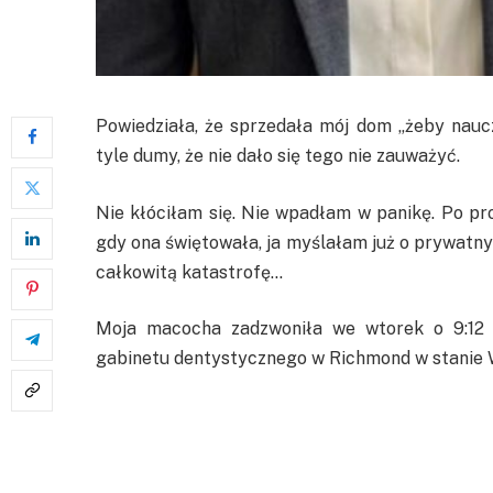
Powiedziała, że sprzedała mój dom „żeby naucz
tyle dumy, że nie dało się tego nie zauważyć.
Nie kłóciłam się. Nie wpadłam w panikę. Po pr
gdy ona świętowała, ja myślałam już o prywatny
całkowitą katastrofę…
Moja macocha zadzwoniła we wtorek o 9:12 r
gabinetu dentystycznego w Richmond w stanie Wi