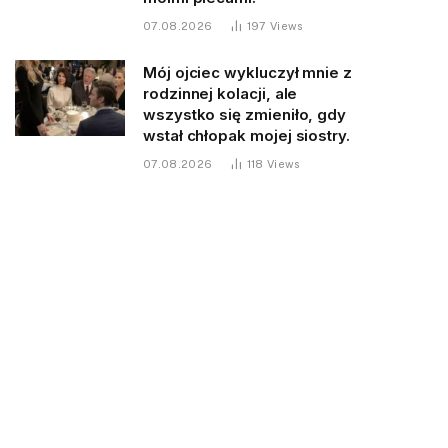
07.08.2026
197
Views
Mój ojciec wykluczył mnie z
rodzinnej kolacji, ale
wszystko się zmieniło, gdy
wstał chłopak mojej siostry.
07.08.2026
118
Views