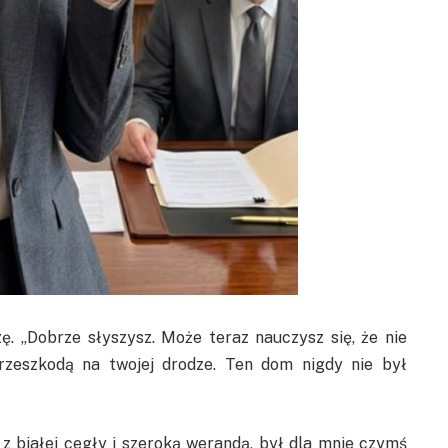
ę. „Dobrze słyszysz. Może teraz nauczysz się, że nie
zeszkodą na twojej drodze. Ten dom nigdy nie był
 z białej cegły i szeroką werandą, był dla mnie czymś