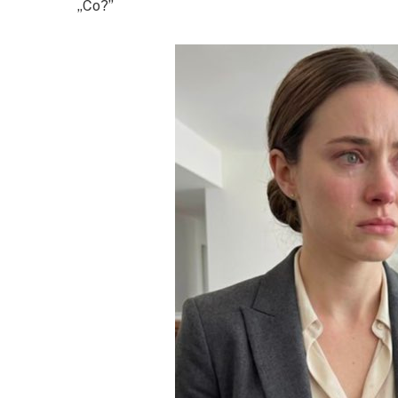
„Co?”