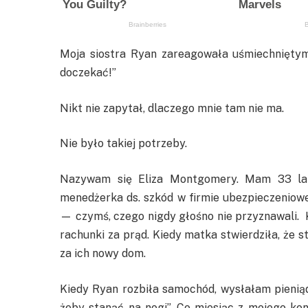
Moja siostra Ryan zareagowała uśmiechniętym
doczekać!”
Nikt nie zapytał, dlaczego mnie tam nie ma.
Nie było takiej potrzeby.
Nazywam się Eliza Montgomery. Mam 33 lat
menedżerka ds. szkód w firmie ubezpieczeniowe
— czymś, czego nigdy głośno nie przyznawali. K
rachunki za prąd. Kiedy matka stwierdziła, że s
za ich nowy dom.
Kiedy Ryan rozbiła samochód, wysłałam pieniąd
żeby stanąć na nogi”. Co miesiąc z mojego ko