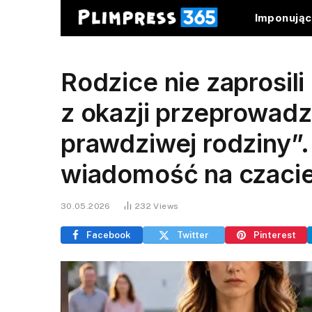
Imponują
Rodzice nie zaprosili
z okazji przeprowadzk
prawdziwej rodziny”
wiadomość na czaci
30.05.2026
232
Views
Facebook
Twitter
Pinterest