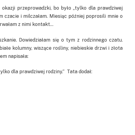
z okazji przeprowadzki, bo było „tylko dla prawdziwej
czacie i milczałam. Miesiąc później poprosili mnie o
zerwałam z nimi kontakt…
szkanie. Dowiedziałam się o tym z rodzinnego czatu.
łe kolumny, wiszące rośliny, niebieskie drzwi i złota
em napisała:
tylko dla prawdziwej rodziny.” Tata dodał: