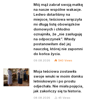
Mój mąż zabrał swoją matkę
na nasze wspólne wakacje.
Ledwo dotarliśmy na
miejsce, teściowa wręczyła
mi długą listę obowiązków
domowych i chłodno
oznajmiła, że „nie zasługuję
na odpoczynek”. Wtedy
postanowiłam dać jej
nauczkę, której nie zapomni
do końca życia.
09.08.2026
540
Views
Moja teściowa zostawiła
swoje wnuki w moim domku
letniskowym i po prostu
odjechała. Nie miała pojęcia,
jak zakończy się ta historia.
08.08.2026
45
Views