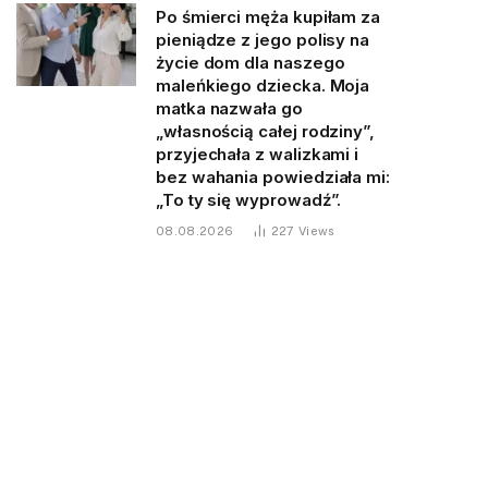
Po śmierci męża kupiłam za
pieniądze z jego polisy na
życie dom dla naszego
maleńkiego dziecka. Moja
matka nazwała go
„własnością całej rodziny”,
przyjechała z walizkami i
bez wahania powiedziała mi:
„To ty się wyprowadź”.
08.08.2026
227
Views