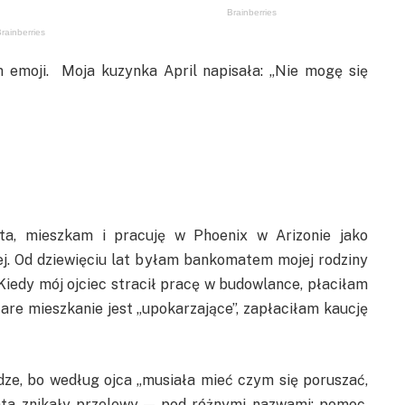
 emoji. Moja kuzynka April napisała: „Nie mogę się
a, mieszkam i pracuję w Phoenix w Arizonie jako
j. Od dziewięciu lat byłam bankomatem mojej rodziny
iedy mój ojciec stracił pracę w budowlance, płaciłam
tare mieszkanie jest „upokarzające”, zapłaciłam kaucję
ze, bo według ojca „musiała mieć czym się poruszać,
nta znikały przelewy — pod różnymi nazwami: pomoc,