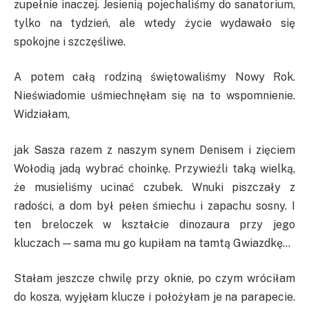
zupełnie inaczej. Jesienią pojechaliśmy do sanatorium,
tylko na tydzień, ale wtedy życie wydawało się
spokojne i szczęśliwe.
A potem całą rodziną świętowaliśmy Nowy Rok.
Nieświadomie uśmiechnęłam się na to wspomnienie.
Widziałam,
jak Sasza razem z naszym synem Denisem i zięciem
Wołodią jadą wybrać choinkę. Przywieźli taką wielką,
że musieliśmy ucinać czubek. Wnuki piszczały z
radości, a dom był pełen śmiechu i zapachu sosny. I
ten breloczek w kształcie dinozaura przy jego
kluczach — sama mu go kupiłam na tamtą Gwiazdkę…
Stałam jeszcze chwilę przy oknie, po czym wróciłam
do kosza, wyjęłam klucze i położyłam je na parapecie.