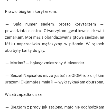
Prawie biegłam korytarzem.
— Sala numer siedem, prosto korytarzem —
powiedziała siostra. Otworzyłam gwałtownie drzwi i
zamarłam. Mój mąż z obandażowaną głową siedział na
łóżku naprzeciwko mężczyzny w piżamie. W rękach
obu były karty do gry.
— Marina? — bąknął zmieszany Aleksander.
— Sasza! Napisałeś mi, że jesteś na OIOM-ie z ciężkim
urazem! Okłamałeś mnie?! — wykrzyknęłam oburzona.
W sali zapadła cisza.
— Biegłam z pracy jak szalona, mało nie odchodziłam