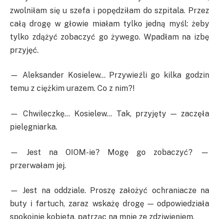
zwolniłam się u szefa i popędziłam do szpitala. Przez
całą drogę w głowie miałam tylko jedną myśl: żeby
tylko zdążyć zobaczyć go żywego. Wpadłam na izbę
przyjęć.
— Aleksander Kosielew… Przywieźli go kilka godzin
temu z ciężkim urazem. Co z nim?!
— Chwileczkę… Kosielew… Tak, przyjęty — zaczęła
pielęgniarka.
— Jest na OIOM-ie? Mogę go zobaczyć? —
przerwałam jej.
— Jest na oddziale. Proszę założyć ochraniacze na
buty i fartuch, zaraz wskażę drogę — odpowiedziała
spokojnie kobieta, patrząc na mnie ze zdziwieniem.