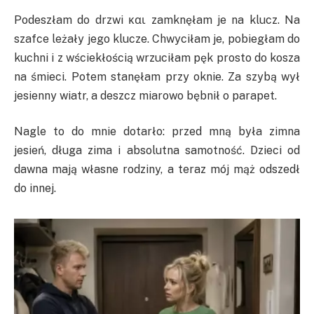
Podeszłam do drzwi και zamknęłam je na klucz. Na
szafce leżały jego klucze. Chwyciłam je, pobiegłam do
kuchni i z wściekłością wrzuciłam pęk prosto do kosza
na śmieci. Potem stanęłam przy oknie. Za szybą wył
jesienny wiatr, a deszcz miarowo bębnił o parapet.
Nagle to do mnie dotarło: przed mną była zimna
jesień, długa zima i absolutna samotność. Dzieci od
dawna mają własne rodziny, a teraz mój mąż odszedł
do innej.