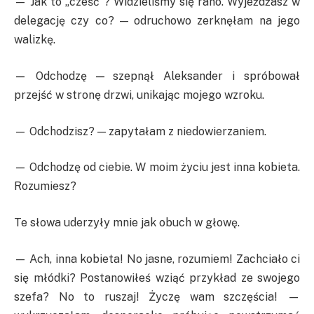
— Jak to „cześć”? Widzieliśmy się rano. Wyjeżdżasz w
delegację czy co? — odruchowo zerknęłam na jego
walizkę.
— Odchodzę — szepnął Aleksander i spróbował
przejść w stronę drzwi, unikając mojego wzroku.
— Odchodzisz? — zapytałam z niedowierzaniem.
— Odchodzę od ciebie. W moim życiu jest inna kobieta.
Rozumiesz?
Te słowa uderzyły mnie jak obuch w głowę.
— Ach, inna kobieta! No jasne, rozumiem! Zachciało ci
się młódki? Postanowiłeś wziąć przykład ze swojego
szefa? No to ruszaj! Życzę wam szczęścia! —