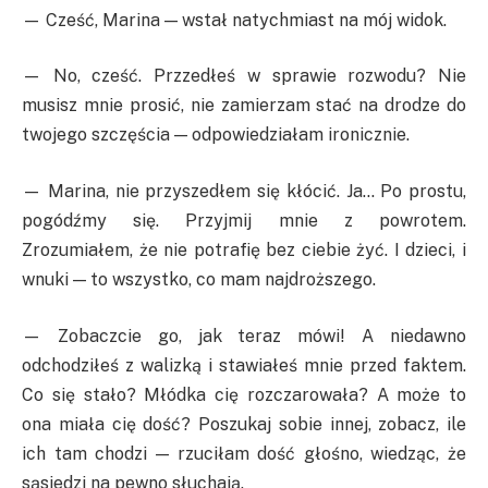
— Cześć, Marina — wstał natychmiast na mój widok.
— No, cześć. Przzedłeś w sprawie rozwodu? Nie
musisz mnie prosić, nie zamierzam stać na drodze do
twojego szczęścia — odpowiedziałam ironicznie.
— Marina, nie przyszedłem się kłócić. Ja… Po prostu,
pogódźmy się. Przyjmij mnie z powrotem.
Zrozumiałem, że nie potrafię bez ciebie żyć. I dzieci, i
wnuki — to wszystko, co mam najdroższego.
— Zobaczcie go, jak teraz mówi! A niedawno
odchodziłeś z walizką i stawiałeś mnie przed faktem.
Co się stało? Młódka cię rozczarowała? A może to
ona miała cię dość? Poszukaj sobie innej, zobacz, ile
ich tam chodzi — rzuciłam dość głośno, wiedząc, że
sąsiedzi na pewno słuchają.