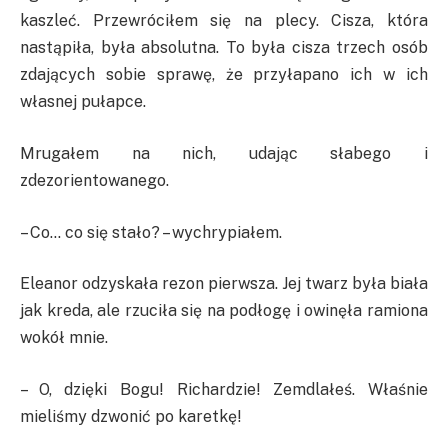
kaszleć. Przewróciłem się na plecy. Cisza, która
nastąpiła, była absolutna. To była cisza trzech osób
zdających sobie sprawę, że przyłapano ich w ich
własnej pułapce.
Mrugałem na nich, udając słabego i
zdezorientowanego.
– Co… co się stało? – wychrypiałem.
Eleanor odzyskała rezon pierwsza. Jej twarz była biała
jak kreda, ale rzuciła się na podłogę i owinęła ramiona
wokół mnie.
– O, dzięki Bogu! Richardzie! Zemdlałeś. Właśnie
mieliśmy dzwonić po karetkę!