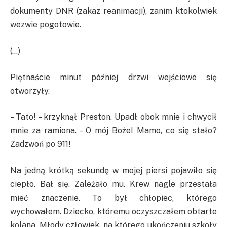
dokumenty DNR (zakaz reanimacji), zanim ktokolwiek
wezwie pogotowie.
(…)
Piętnaście minut później drzwi wejściowe się
otworzyły.
– Tato! – krzyknął Preston. Upadł obok mnie i chwycił
mnie za ramiona. – O mój Boże! Mamo, co się stało?
Zadzwoń po 911!
Na jedną krótką sekundę w mojej piersi pojawiło się
ciepło. Bał się. Zależało mu. Krew nagle przestała
mieć znaczenie. To był chłopiec, którego
wychowałem. Dziecko, któremu oczyszczałem obtarte
kolana. Młody człowiek, na którego ukończeniu szkoły