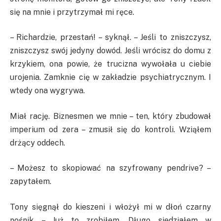
się na mnie i przytrzymał mi ręce.
– Richardzie, przestań! – syknął. – Jeśli to zniszczysz,
zniszczysz swój jedyny dowód. Jeśli wrócisz do domu z
krzykiem, ona powie, że trucizna wywołała u ciebie
urojenia. Zamknie cię w zakładzie psychiatrycznym. I
wtedy ona wygrywa.
Miał rację. Biznesmen we mnie – ten, który zbudował
imperium od zera – zmusił się do kontroli. Wziąłem
drżący oddech.
– Możesz to skopiować na szyfrowany pendrive? –
zapytałem.
Tony sięgnął do kieszeni i włożył mi w dłoń czarny
nośnik. – Już to zrobiłem. Długo siedziałem w