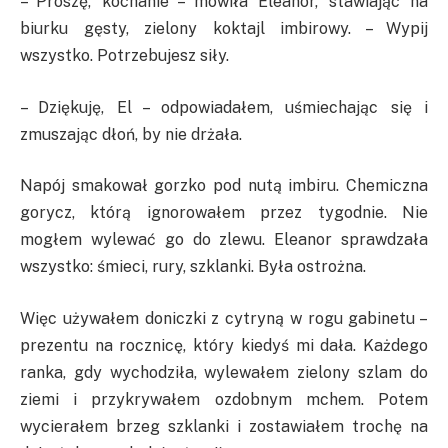
– Proszę, kochanie – mówiła Eleanor, stawiając na
biurku gęsty, zielony koktajl imbirowy. – Wypij
wszystko. Potrzebujesz siły.
– Dziękuję, El – odpowiadałem, uśmiechając się i
zmuszając dłoń, by nie drżała.
Napój smakował gorzko pod nutą imbiru. Chemiczna
gorycz, którą ignorowałem przez tygodnie. Nie
mogłem wylewać go do zlewu. Eleanor sprawdzała
wszystko: śmieci, rury, szklanki. Była ostrożna.
Więc używałem doniczki z cytryną w rogu gabinetu –
prezentu na rocznicę, który kiedyś mi dała. Każdego
ranka, gdy wychodziła, wylewałem zielony szlam do
ziemi i przykrywałem ozdobnym mchem. Potem
wycierałem brzeg szklanki i zostawiałem trochę na