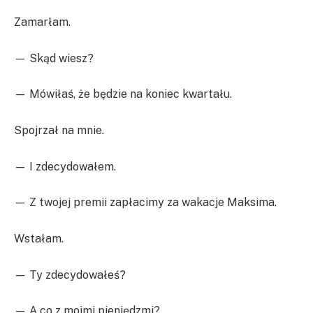
Zamarłam.
— Skąd wiesz?
— Mówiłaś, że będzie na koniec kwartału.
Spojrzał na mnie.
— I zdecydowałem.
— Z twojej premii zapłacimy za wakacje Maksima.
Wstałam.
— Ty zdecydowałeś?
— A co z moimi pieniędzmi?