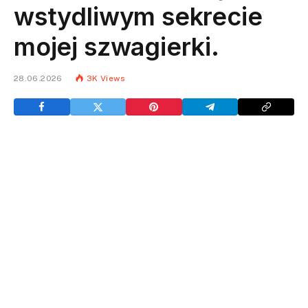
wstydliwym sekrecie
mojej szwagierki.
28.06.2026
3K
Views